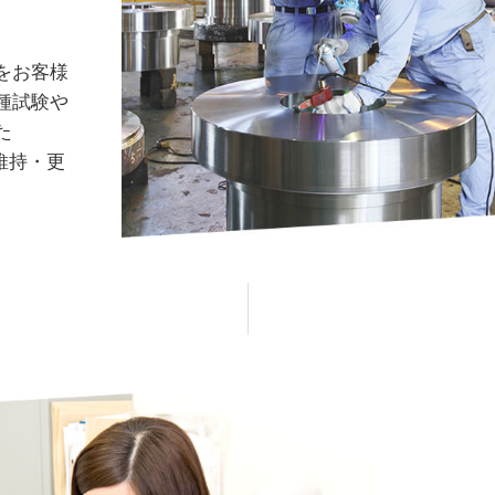
をお客様
種試験や
た
維持・更