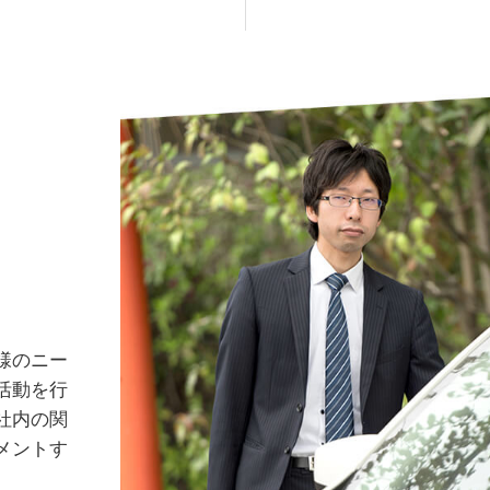
様のニー
活動を行
社内の関
メントす