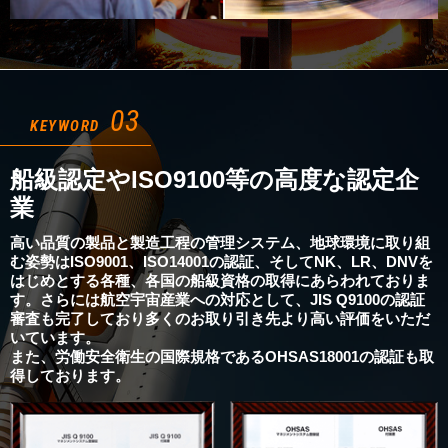
03
KEYWORD
船級認定やISO9100等の高度な認定企
業
高い品質の製品と製造工程の管理システム、地球環境に取り組
む姿勢はISO9001、ISO14001の認証、そしてNK、LR、DNVを
はじめとする各種、各国の船級資格の取得にあらわれておりま
す。さらには航空宇宙産業への対応として、JIS Q9100の認証
審査も完了しており多くのお取り引き先より高い評価をいただ
いています。
また、労働安全衛生の国際規格であるOHSAS18001の認証も取
得しております。