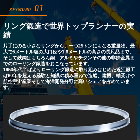
01
KEYWORD
リング鍛造で世界トップランナーの実
績
片手にのる小さなリングから、一つ25トンにもなる重量物、最
大で5メートル級の大口径や1.6メートルの高さの長尺品まで、
そして鉄鋼はもちろん銅、アルミやチタンその他の非鉄金属ま
でのローリング鍛造をおこなっています。
1950年代半ばよりローリング鍛造に取り組みはじめた近江鍛工
は60年を超える経験と知識の積み重ねで造船、建機、軸受けや
航空宇宙産業そして海洋開発分野に高いシェアを占めていま
す。