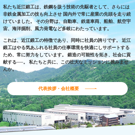
私たち近江鍛工は、鉄鋼を扱う技術の先駆者として、さらには
非鉄金属加工の技も向上させ
国内外で常に産業の先頭を走り続
けていました。
その分野は、自動車、鉄道車両、船舶、航空宇
宙、海洋掘削、風力発電など多岐にわたっています。
これは、近江鍛工の特徴であり、同時に社員の誇りです。
近江
鍛工はやる気あふれる社員の仕事環境を快適にしサポートする
ため、常に努力をしています。
鍛造の可能性を拓き、社会に貢
献する──。
私たちと共に、この壮大なミッションに挑みませ
んか。
代表挨拶・会社概要