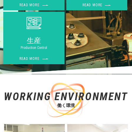
READ MORE
READ MORE
生産
Production Control
READ MORE
WORKING ENVIRONMENT
働く環境