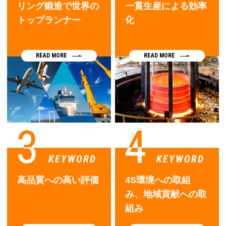
リング鍛造で世界の
一貫生産による効率
トップランナー
化
READ MORE
READ MORE
高品質への高い評価
4S環境への取組
み、地域貢献への取
組み