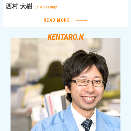
西村 大樹
DAIKI NISHIMURA
READ MORE
KENTARO.N