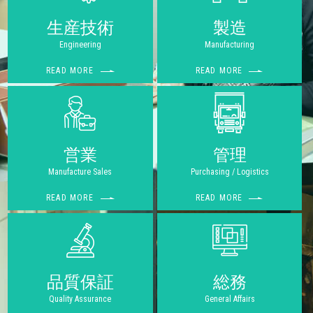
生産技術
製造
Engineering
Manufacturing
READ MORE
READ MORE
営業
管理
Manufacture Sales
Purchasing / Logistics
READ MORE
READ MORE
品質保証
総務
Quality Assurance
General Affairs